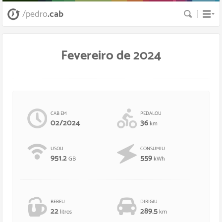
Busca
/pedro
.cab
Fevereiro de 2024
CAB EM
PEDALOU
02/2024
36
km
USOU
CONSUMIU
951.2
559
GB
kWh
BEBEU
DIRIGIU
22
289.5
litros
km