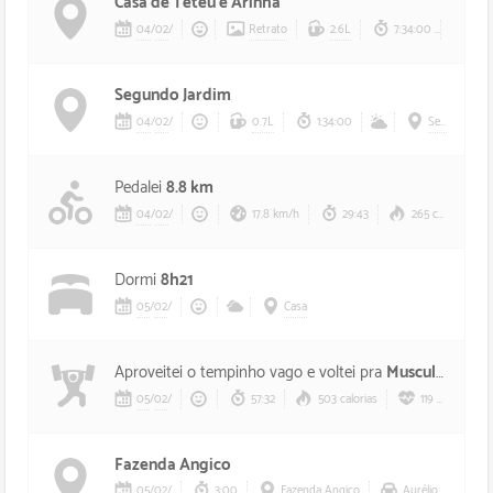
Casa de Teteu e Arinha
04
/
02
/
Retrato
2.6L
7:34:00
Segundo Jardim
04
/
02
/
0.7L
1:34:00
Segundo Jardim
Pedalei
8.8 km
04
/
02
/
17.8 km/h
29:43
265 calorias
Dormi
8h21
05
/
02
/
Casa
Aproveitei o tempinho vago e voltei pra
Musculação
05
/
02
/
57:32
503 calorias
119 bpm
Fazenda Angico
05
/
02
/
3:00
Fazenda Angico
Aurélio