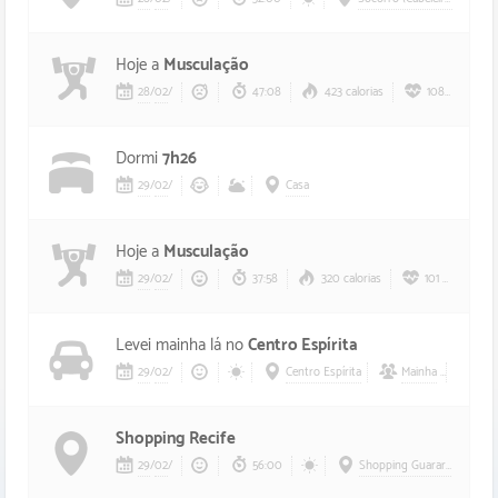
Hoje a
Musculação
28
/
02
/
47:08
423 calorias
108 bpm
Dormi
7h26
29
/
02
/
Casa
Hoje a
Musculação
29
/
02
/
37:58
320 calorias
101 bpm
Levei mainha lá no
Centro Espírita
29
/
02
/
Centro Espírita
Mainha
Aur
Shopping Recife
29
/
02
/
56:00
Shopping Guararapes