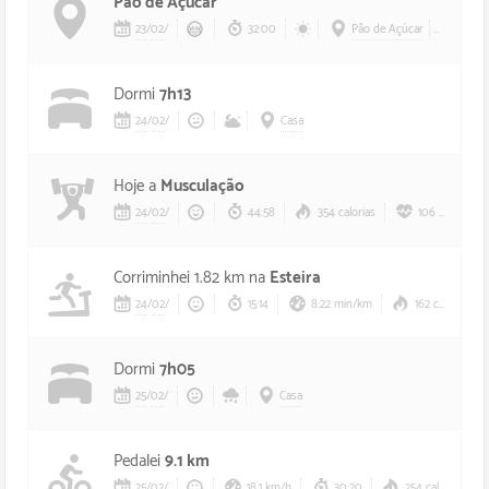
Pão de Açúcar
23
/
02
/
32:00
Pão de Açúcar
Main
Dormi
7h13
24
/
02
/
Casa
Hoje a
Musculação
24
/
02
/
44:58
354 calorias
106 bpm
Corriminhei 1.82 km na
Esteira
24
/
02
/
15:14
8:22 min/km
162 calorias
Dormi
7h05
25
/
02
/
Casa
Pedalei
9.1 km
25
/
02
/
18.1 km/h
30:20
254 calorias