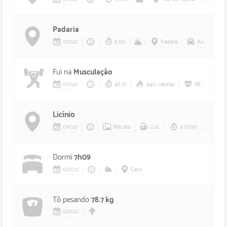
Padaria
01
/
02
/
6:00
Padaria
Aurélio
Fui na
Musculação
01
/
02
/
46:37
440 calorias
118 bpm
Licínio
01
/
02
/
Retrato
2.4L
4:37:00
Dormi
7h09
02
/
02
/
Casa
Tô pesando
78.7 kg
02
/
02
/