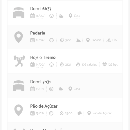
Dormi
6h37
14
/
02
/
Casa
Padaria
14
/
02
/
3:00
Padaria
Filomena
Hoje o
Treino
14
/
02
/
21:21
196 calorias
126 bpm
Dormi
7h31
15
/
02
/
Casa
Pão de Açúcar
15
/
02
/
25:00
Pão de Açúcar
Aurél