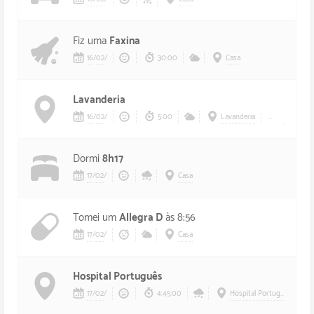
Fiz uma
Faxina
16
/
02
/
30:00
Casa
Lavanderia
16
/
02
/
5:00
Lavanderia
A pé
Dormi
8h17
17
/
02
/
Casa
Tomei um
Allegra D
às 8:56
17
/
02
/
Casa
Hospital Português
17
/
02
/
4:45:00
Hospital Português