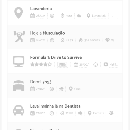
Lavanderia
26
/
02
/
5:00
Lavanderia
A pé
Hoje a
Musculação
26
/
02
/
42:49
362 calorias
117 bpm
Formula 1: Drive to Survive
26
/
02
/
Netflix
4/5 estrelas
Dormi
7h53
27
/
02
/
Casa
Levei mainha lá na
Dentista
27
/
02
/
22:00
Dentista
Mainha