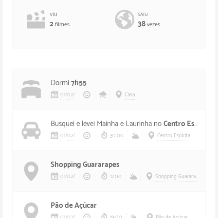
VIU
SAIU
2
38
filmes
vezes
Dormi
7h55
01
/
02
/
Casa
Busquei e levei Mainha e Laurinha no
Centro Espírita
01
/
02
/
30:00
Centro Espírita
Laur
Shopping Guararapes
01
/
02
/
12:00
Shopping Guararapes
Pão de Açúcar
01
/
02
/
19:00
Pão de Açúcar
Aurél