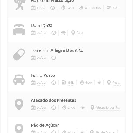
Hoje só fiz
Musculação
19
/
02
/
54:01
475 calorias
108 bpm
Dormi
7h32
20
/
02
/
Casa
Tomei um
Allegra D
às 6:54
20
/
02
/
Fui no
Posto
20
/
02
/
168L
6:00
Posto
M
Atacado dos Presentes
20
/
02
/
27:00
Atacadão dos Presentes
Pão de Açúcar
20
/
02
/
12:00
Pão de Açúcar
Auré