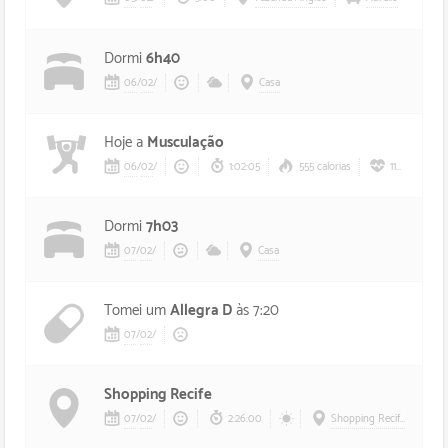
Dormi
6h40
06
/
02
/
Casa
Hoje a
Musculação
06
/
02
/
1:02:05
555 calorias
110 bpm
Dormi
7h03
07
/
02
/
Casa
Tomei um
Allegra D
às 7:20
07
/
02
/
Shopping Recife
07
/
02
/
2:26:00
Shopping Recife