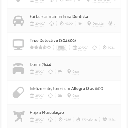
Fui buscar mainha lá na
Dentista
20
/
02
/
47:00
Dentista
Mainha
True Detective (S04E02)
20
/
02
/
1:03:00
35/5 estrelas
Dormi
7h44
21
/
02
/
Casa
Infelizmente, tomei um
Allegra D
às 6:00
21
/
02
/
Casa
Hoje a
Musculação
21
/
02
/
42:56
379 calorias
113 bpm