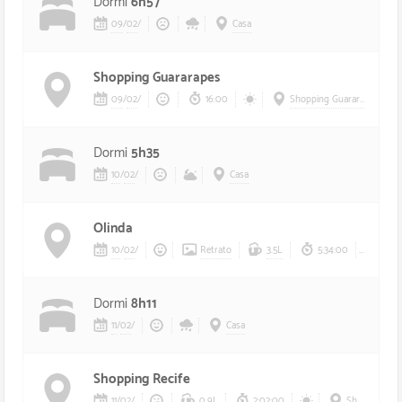
Dormi
6h57
09
/
02
/
Casa
Shopping Guararapes
09
/
02
/
16:00
Shopping Guararapes
Dormi
5h35
10
/
02
/
Casa
Olinda
10
/
02
/
Retrato
3.5L
5:34:00
Dormi
8h11
11
/
02
/
Casa
Shopping Recife
11
/
02
/
0.9L
2:02:00
Shopping Recife