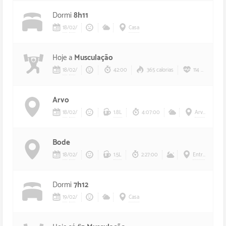
Dormi
8h11
18
/
02
/
Casa
Hoje a
Musculação
18
/
02
/
42:00
365 calorias
114 bpm
Arvo
18
/
02
/
1.8L
4:07:00
Arvo
Bode
18
/
02
/
1.5L
2:27:00
Entre Amigos o Bode
Dormi
7h12
19
/
02
/
Casa