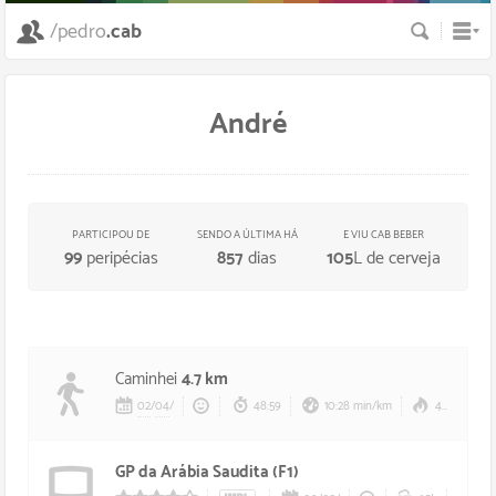
Busca
/pedro
.cab
André
PARTICIPOU DE
SENDO A ÚLTIMA HÁ
E VIU CAB BEBER
99
peripécias
857
dias
105
L de cerveja
Caminhei
4.7 km
02
/
04
/
48:59
10:28 min/km
400 calorias
GP da Arábia Saudita (F1)