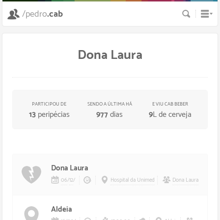
Busca
/pedro
.cab
Dona Laura
PARTICIPOU DE
SENDO A ÚLTIMA HÁ
E VIU CAB BEBER
13
peripécias
977
dias
9
L de cerveja
Dona Laura
06
/
12
/
Hospital da Unimed
Dona Laura
Aldeia