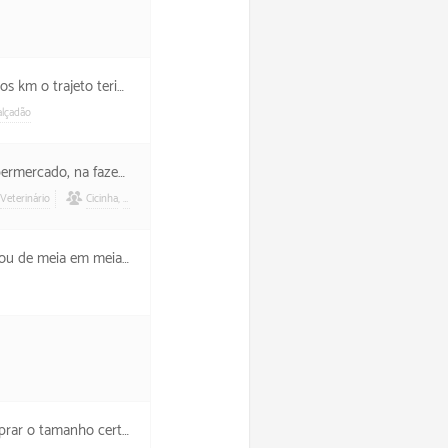
i (até me esquecer de novo).
alçadão
 casa e deu tempo de ir na farmácia.
Veterinário
Cicinha
,
Filó
Aurélio
, o que deixou a noite toda picotada.
rar o tamanho certo.