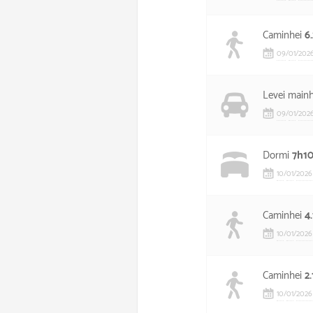
Caminhei
6
09
/
01
/
202
Levei main
09
/
01
/
202
Dormi
7h1
10
/
01
/
2026
Caminhei
4
10
/
01
/
2026
Caminhei
2
10
/
01
/
2026