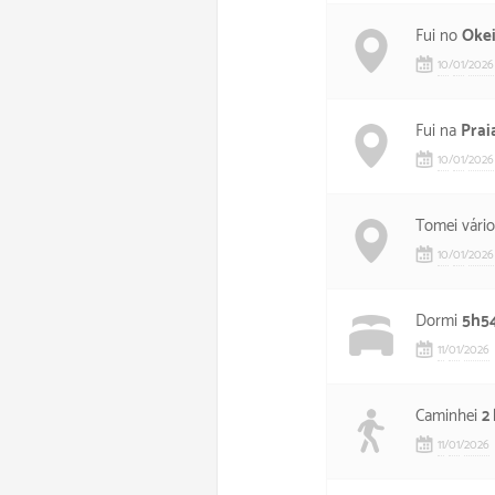
Fui no
Okei
10
/
01
/
2026
Fui na
Prai
10
/
01
/
2026
Tomei vári
10
/
01
/
2026
Dormi
5h5
11
/
01
/
2026
Caminhei
2
11
/
01
/
2026