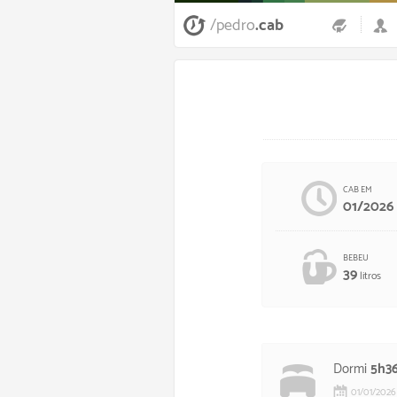
/pedro
.cab
CAB EM
01/2026
BEBEU
39
litros
Dormi
5h3
01
/
01
/
2026