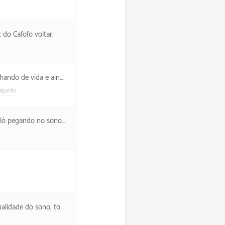
do Cafofo voltar.
 me encontrei com Fofinha.
alçadão
ando no sono no fim.
 tornando a noite curta.