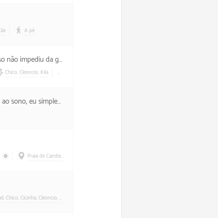
ila
A pé
or conta da Lua, da estação espacial e de Jupiter.
Chico
,
Cleoncio
,
Kila
Uber
preso em não ter tido ressaca.
Praia de Candeias
Cicinha
el
,
Chico
,
Cicinha
,
Cleoncio
,
Dandan
,
Fabi
,
Faibs
,
Majú
,
Pedrinho
,
Tota
Uber