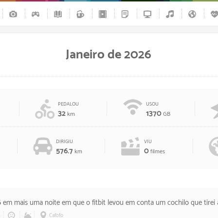
Janeiro de 2026
PEDALOU
USOU
32
1370
km
GB
DIRIGIU
VIU
576.7
0
km
filmes
6
em mais uma noite em que o fitbit levou em conta um cochilo que tirei 
Cafofo