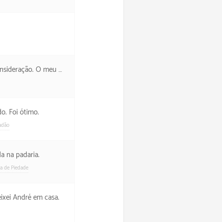
ho que terei que procurar ajuda.
o. Foi ótimo.
adão
a na padaria.
ia de Piedade
ixei André em casa.