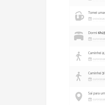
Tomei umas
01
/
01
/
2026
Dormi
6h2
02
/
01
/
202
Caminhei
2
02
/
01
/
202
Caminhei
3
02
/
01
/
202
Saí para u
02
/
01
/
202