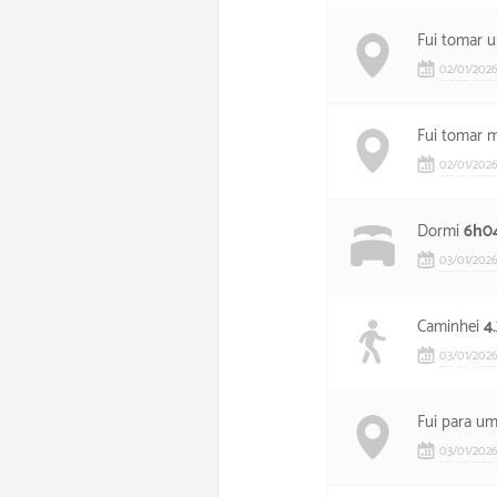
Fui tomar 
02
/
01
/
202
Fui tomar 
02
/
01
/
202
Dormi
6h0
03
/
01
/
202
Caminhei
4
03
/
01
/
202
Fui para u
03
/
01
/
202