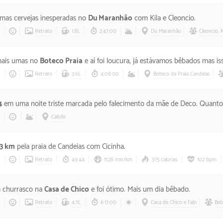
umas cervejas inesperadas no
Du Maranhão
com Kila e Cleoncio.
6
Retrato
1.8L
2:47:00
Du Maranhão
Cleoncio
,
K
mais umas no
Boteco Praia
e aí foi loucura, já estávamos bêbados mas isso não impediu da gente fechar uma grade. Ainda fiz o maior alvoroço p
6
Retrato
3.6L
4:08:00
Boteco da Praia Candeias
4
em uma noite triste marcada pelo falecimento da mãe de Deco. Quanto ao sono, eu simplesmente desmaiei e tô sur
6
Cafofo
.3 km
pela praia de Candeias com Cicinha.
6
Retrato
49:44
11:28 min/km
375 calorias
102 bpm
m churrasco na
Casa de Chico
e foi ótimo. Mais um dia bêbado.
6
Retrato
4.7L
6:17:00
Casa de Chico e Fabi
Beb