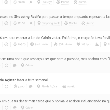
6
30:00
FrioPeças
Mainha
Aurélio
asseio no
Shopping Recife
para passar o tempo enquanto esperava a luz 
6
1:51:00
Shopping Recife
Mainha
Aurélio
.6 km
para esperar a luz do Cafofo voltar. Foi ótimo, o calçadão tava fervilhando de vida e ainda
6
1:05:03
9:46 min/km
578 calorias
107 bpm
C
9
em uma noite que ameaçou ser que nem a passada, mas acabou com Filó peg
6
Cafofo
de Açúcar
fazer a feira semanal.
6
32:00
Pão de Açúcar
Aurélio
6
em que fui deitar mais tarde que o normal e acabou influenciando na qualidade do sono,
6
Cafofo