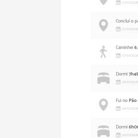
07
/
01
/
202
Concluí o p
07
/
01
/
202
Caminhei
6
07
/
01
/
202
Dormi
7h4
08
/
01
/
202
Fui no
Pão 
08
/
01
/
202
Dormi
6h0
09
/
01
/
202