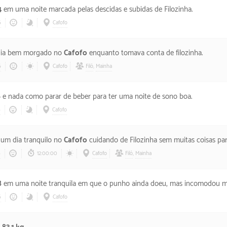
4
em uma noite marcada pelas descidas e subidas de Filozinha.
6
Cafofo
dia bem morgado no
Cafofo
enquanto tomava conta de filozinha.
6
Cafofo
Filó
,
Mainha
6
e nada como parar de beber para ter uma noite de sono boa.
6
Cafofo
 um dia tranquilo no
Cafofo
cuidando de Filozinha sem muitas coisas par
6
12:00:00
Cafofo
Filó
,
Mainha
8
em uma noite tranquila em que o punho ainda doeu, mas incomodou menos que 
6
Cafofo