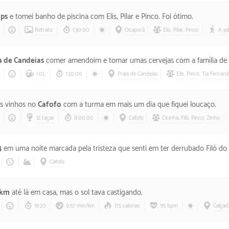
ps
e tomei banho de piscina com Elis, Pilar e Pinco. Foi ótimo.
Retrato
1:30:00
Ocaporã
Elis
,
Pilar
,
Pinco
A pé
a de Candeias
comer amendoim e tomar umas cervejas com a família de 
1.0L
1:30:00
Praia de Candeias
Elis
,
Pinco
,
Tia Fernan
os vinhos no
Cafofo
com a turma em mais um dia que fiquei loucaço.
12 taças
8:00:00
Cafofo
Cicinha
,
Filó
,
Pinco
,
Zinho
4
em uma noite marcada pela tristeza que senti em ter derrubado Filó do
Cafofo
 km
até lá em casa, mas o sol tava castigando.
19:20
9:57 min/km
175 calorias
115 bpm
Calçad