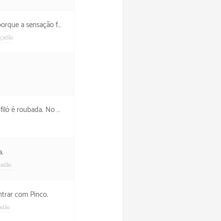
e realmente me exercitei.
lçadão
 foi uma noite tranquila.
a.
çadão
ntrar com Pinco.
adão