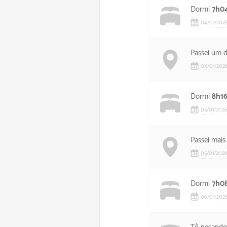
Dormi
7h0
04
/
01
/
202
Passei um 
04
/
01
/
202
Dormi
8h1
05
/
01
/
202
Passei mais
05
/
01
/
202
Dormi
7h0
06
/
01
/
202