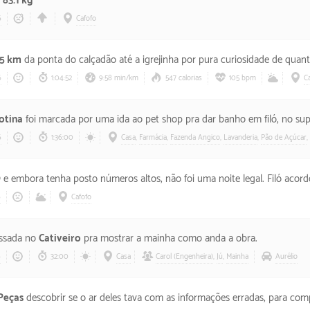
o
83.1 kg
6
Cafofo
.5 km
da ponta do calçadão até a igrejinha por pura curiosidade de quantos km o trajeto teria. Agora se
6
1:04:52
9:58 min/km
547 calorias
105 bpm
C
rotina
foi marcada por uma ida ao pet shop pra dar banho em filó, no supermercado, na fazenda angico, na lavanderia, ainda passei em
6
1:36:00
Casa
,
Farmácia
,
Fazenda Angico
,
Lavanderia
,
Pão de Açúcar
,
9
e embora tenha posto números altos, não foi uma noite legal. Filó acordou de meia em meia hora pedindo pra descer, pedindo pra subir
6
Cafofo
ssada no
Cativeiro
pra mostrar a mainha como anda a obra.
6
32:00
Casa
Carol (Engenheira)
,
Jú
,
Mainha
Aurélio
Peças
descobrir se o ar deles tava com as informações erradas, para comp