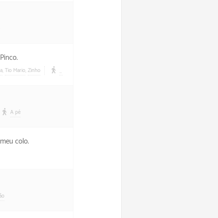
Pinco.
da
,
Tio Mario
,
Zinho
A pé
A pé
 meu colo.
ão