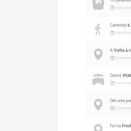
Tô pesand
06
/
01
/
202
Caminhei
6
06
/
01
/
202
A
Volta à 
06
/
01
/
202
Dormi
7h3
07
/
01
/
202
Dei uma pa
07
/
01
/
202
Fui na
Frio