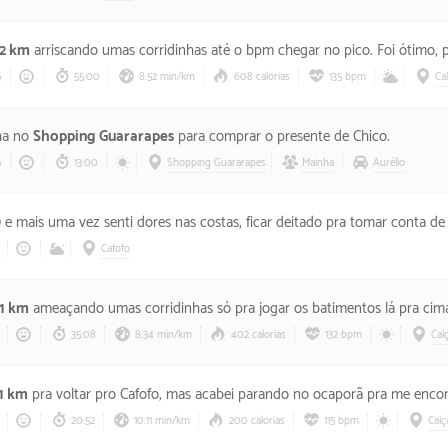
.2 km
arriscando umas corridinhas até o bpm chegar no pico. Foi ótimo, porque a sensação foi qu
6
55:00
8:52 min/km
608 calorias
135 bpm
Ca
ha no
Shopping Guararapes
para comprar o presente de Chico.
6
13:00
Shopping Guararapes
Mainha
Aurélio
0
e mais uma vez senti dores nas costas, ficar deitado pra tomar conta de filó é roubada. No mais,
Cafofo
.1 km
ameaçando umas corridinhas só pra jogar os batimentos lá pra cim
35:08
8:34 min/km
402 calorias
132 bpm
Cal
.1 km
pra voltar pro Cafofo, mas acabei parando no ocaporã pra me enco
20:52
10:11 min/km
200 calorias
115 bpm
Calç