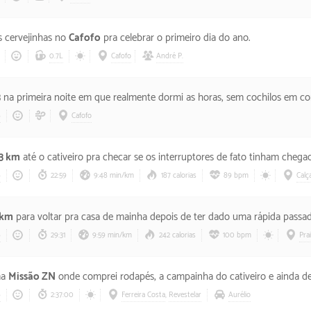
 cervejinhas no
Cafofo
pra celebrar o primeiro dia do ano.
0.7L
Cafofo
André P.
3
na primeira noite em que realmente dormi as horas, sem cochilos em consideração. O meu pulso ainda tá doendo bastante, ac
6
Cafofo
.3 km
até o cativeiro pra checar se os interruptores de fato tinham chegad
6
22:59
9:48 min/km
187 calorias
89 bpm
Calç
 km
para voltar pra casa de mainha depois de ter dado uma rápida passad
6
29:31
9:59 min/km
242 calorias
100 bpm
Pra
ma
Missão ZN
onde comprei rodapés, a campainha do cativeiro e ainda de
6
2:37:00
Ferreira Costa
,
Revestelar
Aurélio